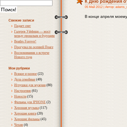
К Дню рождения о
05 Май 2012 | Автор: adams_
В конце апреля моему
Свежие записи
Падает снег
Галерея Уффици — мост
между прошлым и будущим
Beatles Forever!
Прогулка по осенней Праге
Воспоминания о встрече
Нового года
Мои рубрики
Всякое и разное
(22)
Дела семейные
(49)
Игрушки для мужчин
(80)
Настроения
(61)
Новости
(15)
Фильмы для IPHONE
(2)
Хорошая музыка
(117)
Хорошие книги
(20)
Хорошие фильмы
(45)
Чехия
(4)