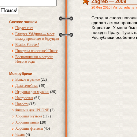
Zagreb — 2009
20 Фев 2010 | Автор: adams_
Сегодня снова наводи
Свежие записи
сделал летом прошлог
Хорватии. У меня был
Падает снег
поезд в Прагу. Пусть 
Галерея Уффици — мост
Республики особенно н
между прошлым и будущим
Beatles Forever!
Прогулка по осенней Праге
Воспоминания о встрече
Нового года
Мои рубрики
Всякое и разное
(22)
Дела семейные
(49)
Игрушки для мужчин
(80)
Настроения
(61)
Новости
(15)
Фильмы для IPHONE
(2)
Хорошая музыка
(117)
Хорошие книги
(20)
Хорошие фильмы
(45)
Чехия
(4)