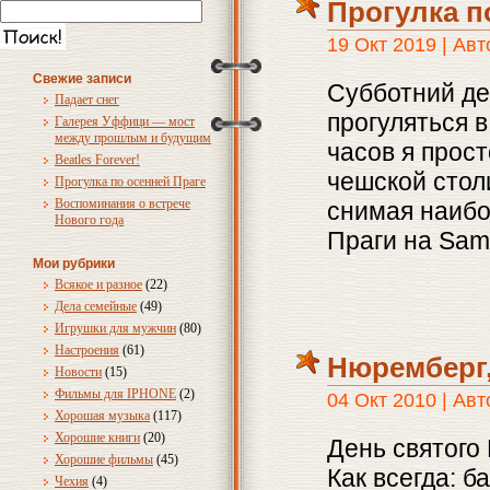
Прогулка п
19 Окт 2019 | Ав
Свежие записи
Субботний де
Падает снег
прогуляться 
Галерея Уффици — мост
между прошлым и будущим
часов я прос
Beatles Forever!
чешской стол
Прогулка по осенней Праге
Воспоминания о встрече
снимая наибо
Нового года
Праги на Sam
Мои рубрики
Всякое и разное
(22)
Дела семейные
(49)
Игрушки для мужчин
(80)
Настроения
(61)
Нюремберг,
Новости
(15)
Фильмы для IPHONE
(2)
04 Окт 2010 | Ав
Хорошая музыка
(117)
Хорошие книги
(20)
День святого
Хорошие фильмы
(45)
Как всегда: б
Чехия
(4)