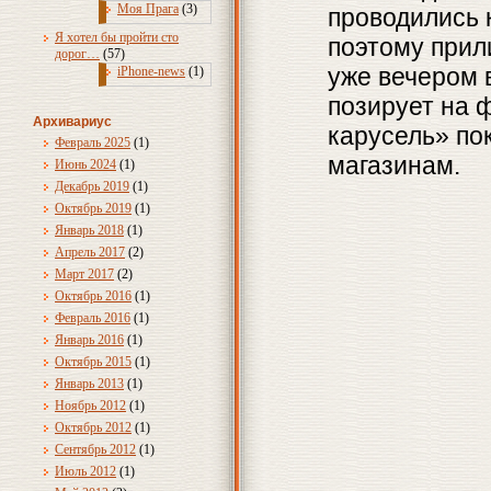
Моя Прага
(3)
проводились 
Я хотел бы пройти сто
поэтому прил
дорог…
(57)
уже вечером 
iPhone-news
(1)
позирует на 
Архивариус
карусель» по
Февраль 2025
(1)
магазинам.
Июнь 2024
(1)
Декабрь 2019
(1)
Октябрь 2019
(1)
Январь 2018
(1)
Апрель 2017
(2)
Март 2017
(2)
Октябрь 2016
(1)
Февраль 2016
(1)
Январь 2016
(1)
Октябрь 2015
(1)
Январь 2013
(1)
Ноябрь 2012
(1)
Октябрь 2012
(1)
Сентябрь 2012
(1)
Июль 2012
(1)