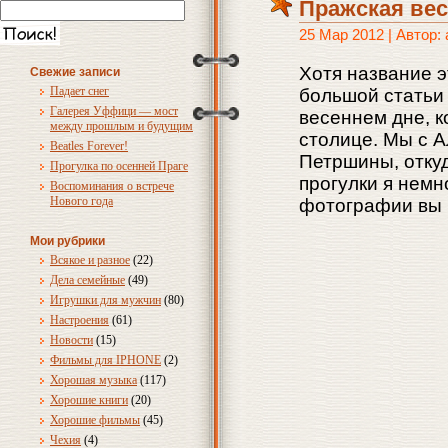
Пражская вес
25 Мар 2012 | Автор:
Хотя название э
Свежие записи
Падает снег
большой статьи 
Галерея Уффици — мост
весеннем дне, к
между прошлым и будущим
столице. Мы с А
Beatles Forever!
Петршины, откуд
Прогулка по осенней Праге
прогулки я немн
Воспоминания о встрече
Нового года
фотографии вы 
Мои рубрики
Всякое и разное
(22)
Дела семейные
(49)
Игрушки для мужчин
(80)
Настроения
(61)
Новости
(15)
Фильмы для IPHONE
(2)
Хорошая музыка
(117)
Хорошие книги
(20)
Хорошие фильмы
(45)
Чехия
(4)