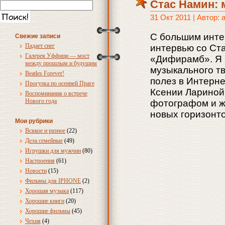
Стас Намин: 
31 Окт 2011 | Автор:
С большим инте
Свежие записи
Падает снег
интервью со Ст
Галерея Уффици — мост
«Дифирамб». Я 
между прошлым и будущим
музыкального тв
Beatles Forever!
полез в Интерне
Прогулка по осенней Праге
Ксении Лариной
Воспоминания о встрече
Нового года
фотографом и ж
новых горизонто
Мои рубрики
Всякое и разное
(22)
Дела семейные
(49)
Игрушки для мужчин
(80)
Настроения
(61)
Новости
(15)
Фильмы для IPHONE
(2)
Хорошая музыка
(117)
Хорошие книги
(20)
Хорошие фильмы
(45)
Чехия
(4)