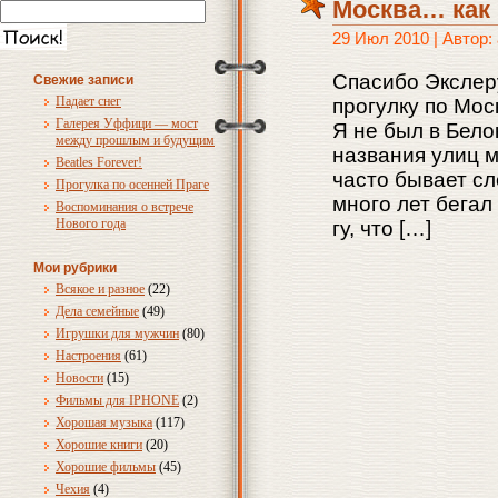
Москва… как 
29 Июл 2010 | Автор
Спасибо Экслер
Свежие записи
Падает снег
прогулку по Мо
Галерея Уффици — мост
Я не был в Бело
между прошлым и будущим
названия улиц м
Beatles Forever!
часто бывает сл
Прогулка по осенней Праге
много лет бегал
Воспоминания о встрече
Нового года
гу, что […]
Мои рубрики
Всякое и разное
(22)
Дела семейные
(49)
Игрушки для мужчин
(80)
Настроения
(61)
Новости
(15)
Фильмы для IPHONE
(2)
Хорошая музыка
(117)
Хорошие книги
(20)
Хорошие фильмы
(45)
Чехия
(4)