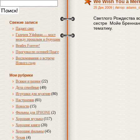
We Wish You a Mer
25 Дек 2009 | Автор: adams_
Светлого Рождества в
Свежие записи
сестре Мойе Бреннан.
тематику.
Падает снег
Галерея Уффици — мост
между прошлым и будущим
Beatles Forever!
Прогулка по осенней Праге
Воспоминания о встрече
Нового года
Мои рубрики
Всякое и разное
(22)
Дела семейные
(49)
Игрушки для мужчин
(80)
Настроения
(61)
Новости
(15)
Фильмы для IPHONE
(2)
Хорошая музыка
(117)
Хорошие книги
(20)
Хорошие фильмы
(45)
Чехия
(4)