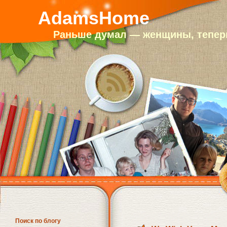
AdamsHome
Раньше думал — женщины, теперь
Поиск по блогу