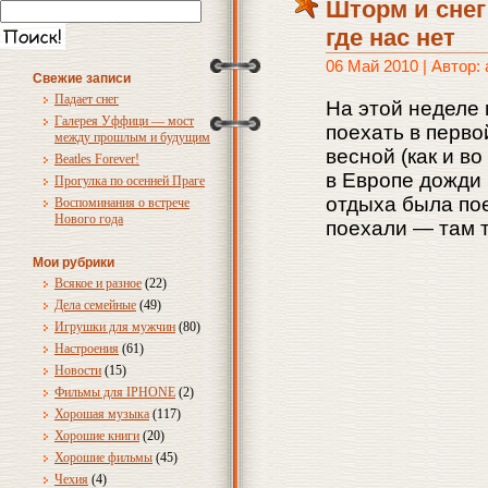
Шторм и снег
где нас нет
06 Май 2010 | Автор:
Свежие записи
Падает снег
На этой неделе 
Галерея Уффици — мост
поехать в перво
между прошлым и будущим
весной (как и в
Beatles Forever!
в Европе дожди 
Прогулка по осенней Праге
отдыха была пое
Воспоминания о встрече
Нового года
поехали — там 
Мои рубрики
Всякое и разное
(22)
Дела семейные
(49)
Игрушки для мужчин
(80)
Настроения
(61)
Новости
(15)
Фильмы для IPHONE
(2)
Хорошая музыка
(117)
Хорошие книги
(20)
Хорошие фильмы
(45)
Чехия
(4)