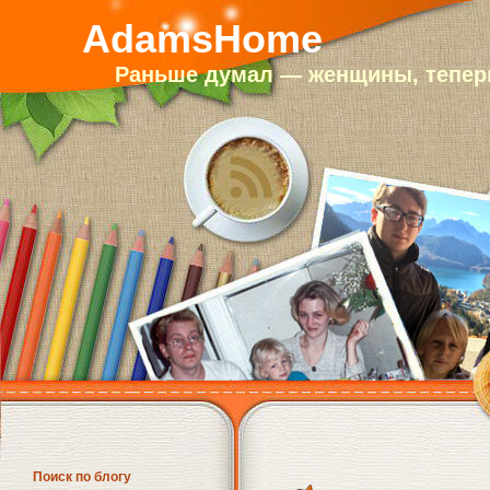
AdamsHome
Раньше думал — женщины, теперь
Поиск по блогу