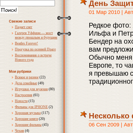
День Защит
01 Мар 2010 | Ав
Свежие записи
Редкое фото: 
Падает снег
Ильфа и Петр
Галерея Уффици — мост
между прошлым и будущим
Бендер на охо
Beatles Forever!
вам предложи
Прогулка по осенней Праге
Воспоминания о встрече
Обычно меня 
Нового года
Европе, то ч
Мои рубрики
я превышаю с
Всякое и разное
(22)
традиционног
Дела семейные
(49)
Игрушки для мужчин
(80)
Настроения
(61)
Новости
(15)
Фильмы для IPHONE
(2)
Хорошая музыка
(117)
Несколько 
Хорошие книги
(20)
06 Сен 2009 | Ав
Хорошие фильмы
(45)
Чехия
(4)