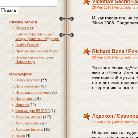
Victoria’s Secret 
29 Янв 2010 | Автор: adams_
И, как говорится, на с
Свежие записи
Show 2008. Продолже
Падает снег
Галерея Уффици — мост
между прошлым и будущим
Beatles Forever!
Richard Bona / Ри
Прогулка по осенней Праге
Воспоминания о встрече
29 Янв 2010 | Автор: adams_
Нового года
За окном снова идёт с
жизни в Чехии. Именн
Мои рубрики
экзотической музыки. 
Всякое и разное
(22)
пяти лет смастеривши
Дела семейные
(49)
в Германию, а ныне 
Игрушки для мужчин
(80)
Настроения
(61)
Новости
(15)
Фильмы для IPHONE
(2)
Ледокол / Суворо
Хорошая музыка
(117)
27 Янв 2010 | Автор: adams_
Хорошие книги
(20)
Хорошие фильмы
(45)
Недавно скачал аудио
Чехия
(4)
книгу, собрал дома по