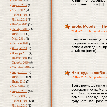
Клиши«. В последнее 
Май 2012
(2)
останавливаться […]
Апрель 2012
(1)
Март 2012
(5)
Февраль 2012
(1)
Январь 2012
(3)
Ноябрь 2011
(1)
Erotic Moods — The
Октябрь 2011
(3)
21 Янв 2010 | Автор: adams_
Июль 2011
(2)
Март 2011
(3)
Завтра — (тяпница) пя
предлагается вполне 
Февраль 2011
(1)
Качаем отсюда или пр
Январь 2011
(2)
альбома (ниже).
Декабрь 2010
(4)
Ноябрь 2010
(5)
Октябрь 2010
(9)
Сентябрь 2010
(5)
Август 2010
(7)
Ниоткуда с любо
Июль 2010
(12)
18 Янв 2010 | Автор: adams_
Июнь 2010
(7)
Всего после десяти с
Май 2010
(14)
ресторанчике на Монм
Апрель 2010
(16)
«… Эмигрировать — вс
Март 2010
(15)
помощь. Гораздо наде
будущего: звон разби
Февраль 2010
(20)
Январь 2010
(13)