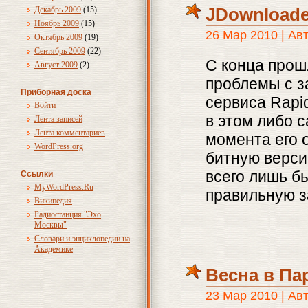
JDownloade
Декабрь 2009
(15)
Ноябрь 2009
(15)
26 Мар 2010 | Ав
Октябрь 2009
(19)
Сентябрь 2009
(22)
С конца прошл
Август 2009
(2)
проблемы с з
Приборная доска
сервиса Rapid
Войти
в этом либо 
Лента записей
Лента комментариев
момента его 
WordPress.org
битную верси
всего лишь б
Ссылки
MyWordPress.Ru
правильную з
Википедия
Радиостанция "Эхо
Москвы"
Словари и энциклопедии на
Академике
Весна в Па
23 Мар 2010 | Ав