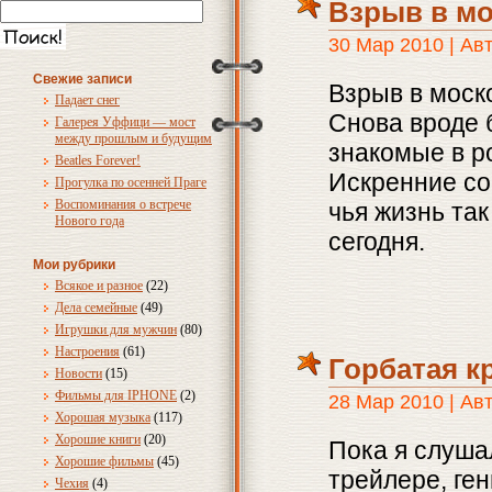
Взрыв в мо
30 Мар 2010 | Ав
Свежие записи
Взрыв в моск
Падает снег
Снова вроде 
Галерея Уффици — мост
между прошлым и будущим
знакомые в р
Beatles Forever!
Искренние со
Прогулка по осенней Праге
Воспоминания о встрече
чья жизнь та
Нового года
сегодня.
Мои рубрики
Всякое и разное
(22)
Дела семейные
(49)
Игрушки для мужчин
(80)
Настроения
(61)
Горбатая 
Новости
(15)
Фильмы для IPHONE
(2)
28 Мар 2010 | Ав
Хорошая музыка
(117)
Хорошие книги
(20)
Пока я слуша
Хорошие фильмы
(45)
трейлере, ге
Чехия
(4)