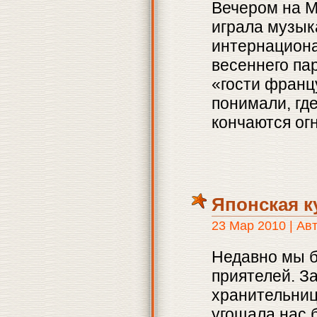
Вечером на М
играла музык
интернациона
весеннего па
«гости франц
понимали, где
кончаются ог
Японская к
23 Мар 2010 | Ав
Недавно мы б
приятелей. З
хранительниц
угощала нас 