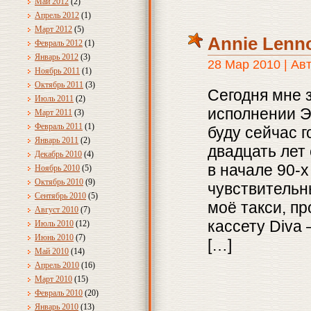
Май 2012
(2)
Апрель 2012
(1)
Март 2012
(5)
Annie Lenno
Февраль 2012
(1)
Январь 2012
(3)
28 Мар 2010 | Ав
Ноябрь 2011
(1)
Октябрь 2011
(3)
Сегодня мне 
Июль 2011
(2)
исполнении Э
Март 2011
(3)
Февраль 2011
(1)
буду сейчас г
Январь 2011
(2)
двадцать лет
Декабрь 2010
(4)
в начале 90-
Ноябрь 2010
(5)
Октябрь 2010
(9)
чувствительн
Сентябрь 2010
(5)
моё такси, п
Август 2010
(7)
кассету Diva
Июль 2010
(12)
Июнь 2010
(7)
[…]
Май 2010
(14)
Апрель 2010
(16)
Март 2010
(15)
Февраль 2010
(20)
Январь 2010
(13)