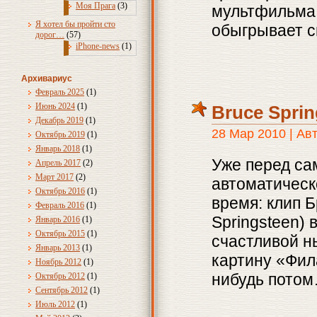
Моя Прага
(3)
мультфильма
Я хотел бы пройти сто
обыгрывает с
дорог…
(57)
iPhone-news
(1)
Архивариус
Февраль 2025
(1)
Июнь 2024
(1)
Bruce Spring
Декабрь 2019
(1)
28 Мар 2010 | Ав
Октябрь 2019
(1)
Январь 2018
(1)
Уже перед са
Апрель 2017
(2)
Март 2017
(2)
автоматическ
Октябрь 2016
(1)
время: клип 
Февраль 2016
(1)
Springsteen) 
Январь 2016
(1)
Октябрь 2015
(1)
счастливой н
Январь 2013
(1)
картину «Фил
Ноябрь 2012
(1)
нибудь пото
Октябрь 2012
(1)
Сентябрь 2012
(1)
Июль 2012
(1)