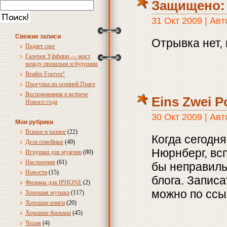
Защищено: 
31 Окт 2009 | Ав
Свежие записи
Отрывка нет,
Падает снег
Галерея Уффици — мост
между прошлым и будущим
Beatles Forever!
Прогулка по осенней Праге
Воспоминания о встрече
Eins Zwei Po
Нового года
30 Окт 2009 | Ав
Мои рубрики
Всякое и разное
(22)
Когда сегодн
Дела семейные
(49)
Нюрнберг, вс
Игрушки для мужчин
(80)
Настроения
(61)
бы неправиль
Новости
(15)
блога. Записа
Фильмы для IPHONE
(2)
можно по ссы
Хорошая музыка
(117)
Хорошие книги
(20)
Хорошие фильмы
(45)
Чехия
(4)