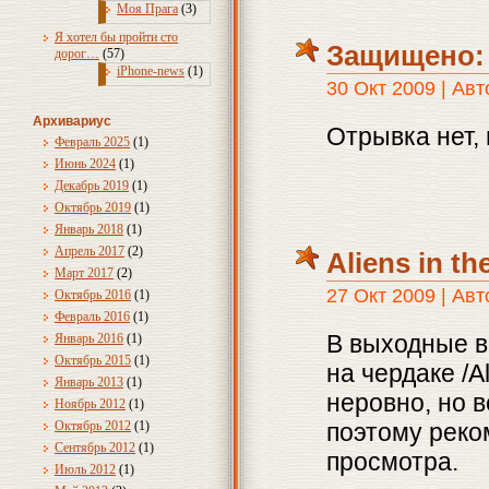
Моя Прага
(3)
Я хотел бы пройти сто
Защищено: 
дорог…
(57)
iPhone-news
(1)
30 Окт 2009 | Ав
Архивариус
Отрывка нет,
Февраль 2025
(1)
Июнь 2024
(1)
Декабрь 2019
(1)
Октябрь 2019
(1)
Январь 2018
(1)
Апрель 2017
(2)
Aliens in the
Март 2017
(2)
27 Окт 2009 | Ав
Октябрь 2016
(1)
Февраль 2016
(1)
В выходные 
Январь 2016
(1)
Октябрь 2015
(1)
на чердаке /Al
Январь 2013
(1)
неровно, но 
Ноябрь 2012
(1)
Октябрь 2012
(1)
поэтому реко
Сентябрь 2012
(1)
просмотра.
Июль 2012
(1)