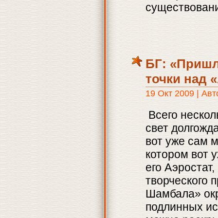
существован
БГ: «Пришл
точки над 
19 Окт 2009 | Ав
Всего нескол
свет долгожд
вот уже сам 
котором вот 
его Аэростат
творческого 
Шамбала» окр
подлинных ис