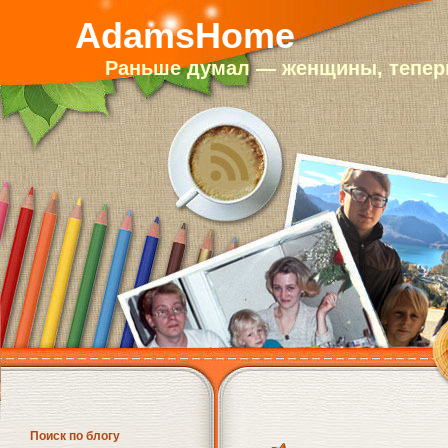
AdamsHome
Раньше думал — женщины, теперь
Поиск по блогу