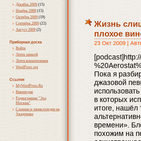
Декабрь 2009
(15)
Ноябрь 2009
(15)
Октябрь 2009
(19)
Жизнь слиш
Сентябрь 2009
(22)
Август 2009
(2)
плохое вин
Приборная доска
23 Окт 2009 | Ав
Войти
Лента записей
[podcast]http
Лента комментариев
%20Aerostat%
WordPress.org
Пока я разби
Ссылки
джазовой пев
MyWordPress.Ru
использовать 
Википедия
в которых ис
Радиостанция "Эхо
Москвы"
итоге, нашёл 
Словари и энциклопедии на
Академике
альтернативн
времени». Бл
похожим на п