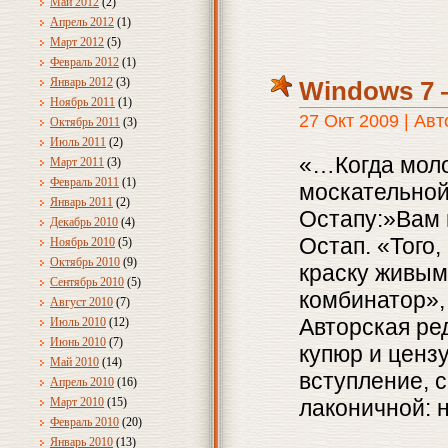
Май 2012
(2)
Апрель 2012
(1)
Март 2012
(5)
Февраль 2012
(1)
Январь 2012
(3)
Windows 7 —
Ноябрь 2011
(1)
27 Окт 2009 | Ав
Октябрь 2011
(3)
Июль 2011
(2)
«…Когда моло
Март 2011
(3)
Февраль 2011
(1)
москательной
Январь 2011
(2)
Остапу:»Вам 
Декабрь 2010
(4)
Остап. «Того,
Ноябрь 2010
(5)
Октябрь 2010
(9)
краску живым
Сентябрь 2010
(5)
комбинатор», 
Август 2010
(7)
Авторская ре
Июль 2010
(12)
Июнь 2010
(7)
купюр и ценз
Май 2010
(14)
вступление, 
Апрель 2010
(16)
Март 2010
(15)
лаконичной: 
Февраль 2010
(20)
Январь 2010
(13)