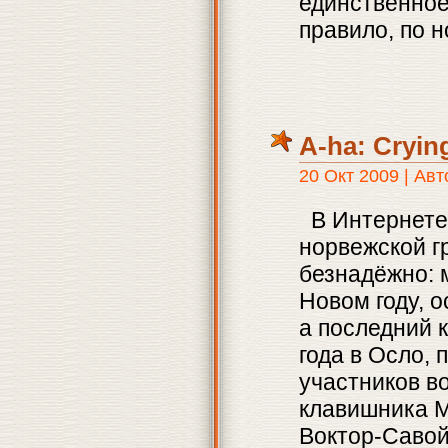
единственное 
правило, по н
A-ha: Crying
20 Окт 2009 | Ав
В Интернете 
норвежской г
безнадёжно: 
Новом году, 
а последний 
года в Осло, 
участников в
клавишника М
Вoктoр-Савой 