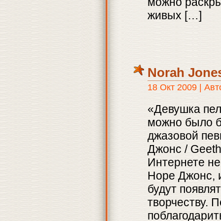
можно раскры
живых […]
Norah Jone
18 Окт 2009 | Ав
«Девушка пел
можно было б
джазовой пев
Джонс / Geeth
Интернете не
Норе Джонс, 
будут появля
творчеству. 
поблагодарит