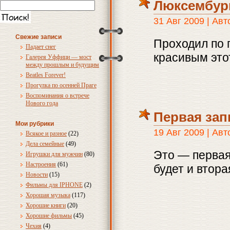
Люксембур
31 Авг 2009 | Ав
Свежие записи
Проходил по 
Падает снег
красивым это
Галерея Уффици — мост
между прошлым и будущим
Beatles Forever!
Прогулка по осенней Праге
Воспоминания о встрече
Нового года
Первая зап
Мои рубрики
19 Авг 2009 | Ав
Всякое и разное
(22)
Дела семейные
(49)
Это — первая 
Игрушки для мужчин
(80)
Настроения
(61)
будет и втора
Новости
(15)
Фильмы для IPHONE
(2)
Хорошая музыка
(117)
Хорошие книги
(20)
Хорошие фильмы
(45)
Чехия
(4)