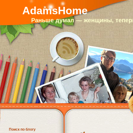
AdamsHome
Раньше думал — женщины, теперь
Поиск по блогу