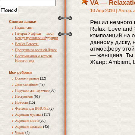
VA — Relaxati
10 Апр 2010 | Автор:
Решил немного п
Свежие записи
Падает снег
Relax, Love and 
Галерея Уффици — мост
композиций на о
между прошлым и будущим
данному диску, 
Beatles Forever!
атмосферу этой
Прогулка по осенней Праге
— женщина. Ты д
Воспоминания о встрече
Нового года
Жанр: Ambient, L
Мои рубрики
Всякое и разное
(22)
Дела семейные
(49)
Игрушки для мужчин
(80)
Настроения
(61)
Новости
(15)
Фильмы для IPHONE
(2)
Хорошая музыка
(117)
Хорошие книги
(20)
Хорошие фильмы
(45)
Чехия
(4)