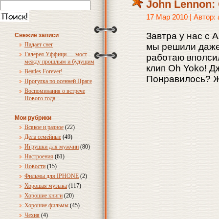
John Lennon:
17 Мар 2010 | Автор:
Завтра у нас с
Свежие записи
Падает снег
мы решили даже 
Галерея Уффици — мост
работаю вполси
между прошлым и будущим
клип Oh Yoko! Д
Beatles Forever!
Понравилось? 
Прогулка по осенней Праге
Воспоминания о встрече
Нового года
Мои рубрики
Всякое и разное
(22)
Дела семейные
(49)
Игрушки для мужчин
(80)
Настроения
(61)
Новости
(15)
Фильмы для IPHONE
(2)
Хорошая музыка
(117)
Хорошие книги
(20)
Хорошие фильмы
(45)
Чехия
(4)