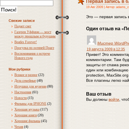
Первая запись в б
19 Авг 2009 | Автор: adams_
Это — первая запись в
Свежие записи
Падает снег
Один отзыв на «Пе
Галерея Уффици — мост
между прошлым и будущим
Beatles Forever!
Мистер WordPr
Прогулка по осенней Праге
19 августа 2009 в 12:35
Воспоминания о встрече
Привет! Это коммента
Нового года
комментарии. Там буд
защиты от спама реко
Мои рубрики
один или комбинацию 
Всякое и разное
(22)
protection, MaxSite.org
Все плагины легко на
Дела семейные
(49)
Игрушки для мужчин
(80)
Настроения
(61)
Ваш отзыв
Новости
(15)
Вы должны
войти
, чт
Фильмы для IPHONE
(2)
Хорошая музыка
(117)
Хорошие книги
(20)
Хорошие фильмы
(45)
Чехия
(4)