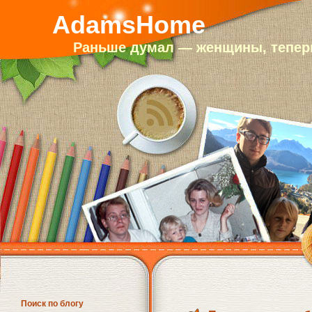
AdamsHome
Раньше думал — женщины, теперь
Поиск по блогу