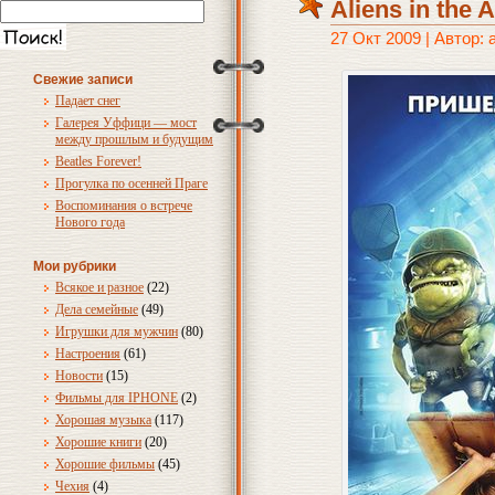
Aliens in the A
27 Окт 2009 | Автор:
Свежие записи
Падает снег
Галерея Уффици — мост
между прошлым и будущим
Beatles Forever!
Прогулка по осенней Праге
Воспоминания о встрече
Нового года
Мои рубрики
Всякое и разное
(22)
Дела семейные
(49)
Игрушки для мужчин
(80)
Настроения
(61)
Новости
(15)
Фильмы для IPHONE
(2)
Хорошая музыка
(117)
Хорошие книги
(20)
Хорошие фильмы
(45)
Чехия
(4)