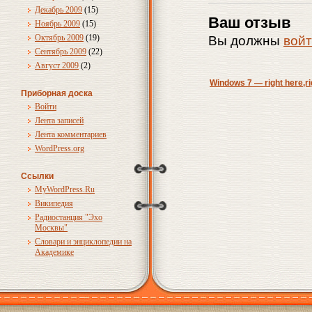
Декабрь 2009
(15)
Ваш отзыв
Ноябрь 2009
(15)
Октябрь 2009
(19)
Вы должны
вой
Сентябрь 2009
(22)
Август 2009
(2)
Windows 7 — right here,r
Приборная доска
Войти
Лента записей
Лента комментариев
WordPress.org
Ссылки
MyWordPress.Ru
Википедия
Радиостанция "Эхо
Москвы"
Словари и энциклопедии на
Академике