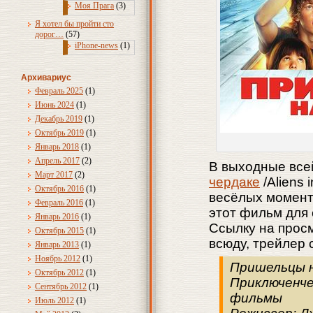
Моя Прага
(3)
Я хотел бы пройти сто
дорог…
(57)
iPhone-news
(1)
Архивариус
Февраль 2025
(1)
Июнь 2024
(1)
Декабрь 2019
(1)
Октябрь 2019
(1)
Январь 2018
(1)
Апрель 2017
(2)
В выходные все
Март 2017
(2)
чердаке
/Aliens 
Октябрь 2016
(1)
весёлых момент
Февраль 2016
(1)
этот фильм для
Январь 2016
(1)
Ссылку на просм
Октябрь 2015
(1)
всюду, трейлер 
Январь 2013
(1)
Ноябрь 2012
(1)
Пришельцы на 
Октябрь 2012
(1)
Приключенче
Сентябрь 2012
(1)
фильмы
Июль 2012
(1)