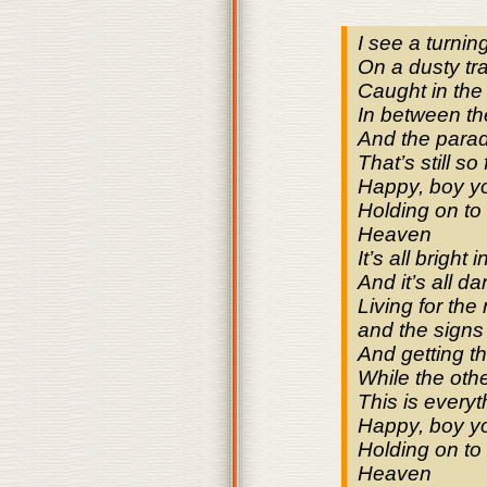
I see a turnin
On a dusty tr
Caught in the
In between t
And the para
That’s still so
Happy, boy yo
Holding on to 
Heaven
It’s all bright i
And it’s all d
Living for the
and the signs
And getting th
While the oth
This is everyt
Happy, boy yo
Holding on to 
Heaven