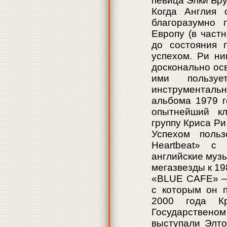
певица Элки Бру
Когда Англия 
благоразумно 
Европу (в част
до состояния 
успехом. Ри ни
досконально ос
ими пользу
инструменталь
альбома 1979 г
опытнейший кл
группу Криса Р
Успехом поль
Heartbeat» с
английские муз
мегазвезды к 19
«BLUE CAFE» — 
с которым он п
2000 года К
Государствен
выступали Элто