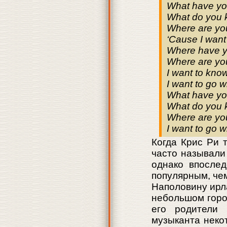
What have y
What do you 
Where are yo
‘Cause I want
Where have 
Where are yo
I want to kno
I want to go w
What have y
What do you 
Where are yo
I want to go w
Когда Крис Ри 
часто называли
однако впосле
популярным, че
Наполовину ирла
небольшом горо
его родители 
музыканта неко