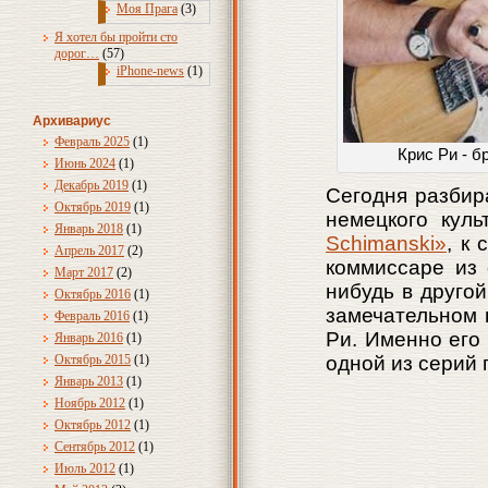
Моя Прага
(3)
Я хотел бы пройти сто
дорог…
(57)
iPhone-news
(1)
Архивариус
Февраль 2025
(1)
Крис Ри - б
Июнь 2024
(1)
Декабрь 2019
(1)
Сегодня разбир
Октябрь 2019
(1)
немецкого куль
Январь 2018
(1)
Schimanski»
, к
Апрель 2017
(2)
коммиссаре из 
Март 2017
(2)
нибудь в другой
Октябрь 2016
(1)
замечательном п
Февраль 2016
(1)
Ри. Именно его 
Январь 2016
(1)
Октябрь 2015
(1)
одной из серий 
Январь 2013
(1)
Ноябрь 2012
(1)
Октябрь 2012
(1)
Сентябрь 2012
(1)
Июль 2012
(1)