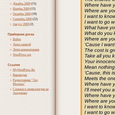
Декабрь 2009
(15)
Where have 
Ноябрь 2009
(15)
Where are yo
Октябрь 2009
(19)
I want to kno
Сентябрь 2009
(22)
I want to go w
Август 2009
(2)
What have y
What do you 
Приборная доска
Where are yo
Войти
‘Cause I want
Лента записей
The cost is gr
Лента комментариев
WordPress.org
Take all you
Your innocenc
Ссылки
Mean nothin
MyWordPress.Ru
‘Cause, this 
Википедия
Meets the on
Радиостанция "Эхо
Where have y
Москвы"
I’ll meet you 
Словари и энциклопедии на
Академике
Where have 
Where are yo
I want to kno
I want to go w