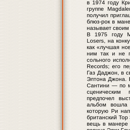
в 1974 году Кр
группе Magdal
получил приглаш
блюз-рок в ман
называет своим
В 1975 году M
Losers, на конк
как «лучшая нов
ним так и не 
сольного испол
Records; его п
Газ Даджон, в 
Элтона Джона. 
Сантини — по 
сценическим 
предпочел выс
альбом вошла 
которую Ри на
британский Тор 
вещь в манере 