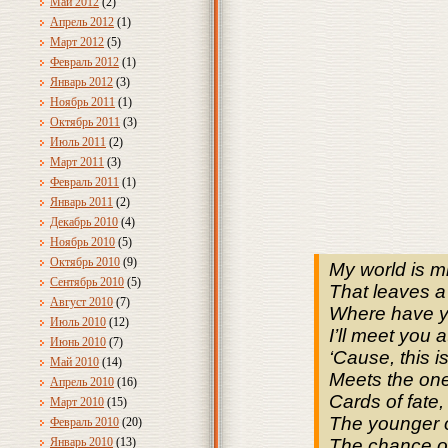
Май 2012
(2)
Апрель 2012
(1)
Март 2012
(5)
Февраль 2012
(1)
Январь 2012
(3)
Ноябрь 2011
(1)
Октябрь 2011
(3)
Июль 2011
(2)
Март 2011
(3)
Февраль 2011
(1)
Январь 2011
(2)
Декабрь 2010
(4)
Ноябрь 2010
(5)
Октябрь 2010
(9)
My world is m
Сентябрь 2010
(5)
That leaves a
Август 2010
(7)
Where have y
Июль 2010
(12)
I’ll meet you 
Июнь 2010
(7)
‘Cause, this 
Май 2010
(14)
Meets the on
Апрель 2010
(16)
Cards of fate
Март 2010
(15)
The younger o
Февраль 2010
(20)
Январь 2010
(13)
The chance of