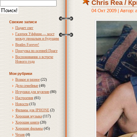
Chris Rea / К
04 Окт 2009 | Автор:
Свежие записи
Падает снег
Галерея Уффици — мост
между прошлым и будущим
Beatles Forever!
Прогулка по осенней Праге
Воспоминания о встрече
Нового года
Мои рубрики
Всякое и разное
(22)
Дела семейные
(49)
Игрушки для мужчин
(80)
Настроения
(61)
Новости
(15)
Фильмы для IPHONE
(2)
Хорошая музыка
(117)
Хорошие книги
(20)
Хорошие фильмы
(45)
Чехия
(4)