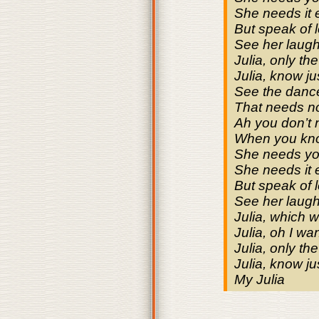
She needs it 
But speak of 
See her laug
Julia, only t
Julia, know j
See the danc
That needs no
Ah you don’t 
When you kno
She needs yo
She needs it 
But speak of 
See her laug
Julia, which w
Julia, oh I w
Julia, only t
Julia, know j
My Julia