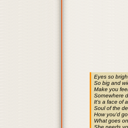
Eyes so brigh
So big and w
Make you feel
Somewhere d
It’s a face of
Soul of the d
How you’d go
What goes on 
She needs yo