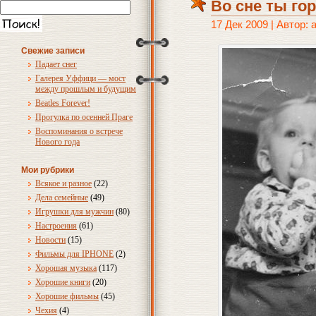
Во сне ты го
17 Дек 2009 | Автор:
Свежие записи
Падает снег
Галерея Уффици — мост
между прошлым и будущим
Beatles Forever!
Прогулка по осенней Праге
Воспоминания о встрече
Нового года
Мои рубрики
Всякое и разное
(22)
Дела семейные
(49)
Игрушки для мужчин
(80)
Настроения
(61)
Новости
(15)
Фильмы для IPHONE
(2)
Хорошая музыка
(117)
Хорошие книги
(20)
Хорошие фильмы
(45)
Чехия
(4)