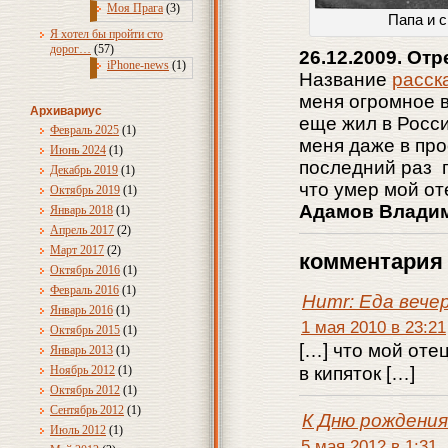
Моя Прага
(3)
Папа и с
Я хотел бы пройти сто
дорог…
(57)
26.12.2009. От
iPhone-news
(1)
Название
расск
меня огромное в
Архивариус
еще жил в Росси
Февраль 2025
(1)
меня даже в про
Июнь 2024
(1)
последний раз п
Декабрь 2019
(1)
что умер мой от
Октябрь 2019
(1)
Адамов Владими
Январь 2018
(1)
Апрель 2017
(2)
Март 2017
(2)
комментария 
Октябрь 2016
(1)
Февраль 2016
(1)
Humr: Еда вече
Январь 2016
(1)
1 мая 2010 в 23:21
Октябрь 2015
(1)
[…] что мой оте
Январь 2013
(1)
Ноябрь 2012
(1)
в кипяток […]
Октябрь 2012
(1)
Сентябрь 2012
(1)
К Дню рождени
Июль 2012
(1)
5 мая 2012 в 1:31