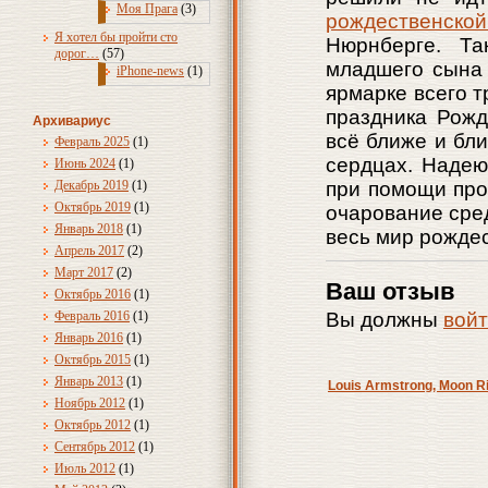
Моя Прага
(3)
рождественской
Я хотел бы пройти сто
Нюрнберге. Т
дорог…
(57)
младшего сына 
iPhone-news
(1)
ярмарке всего т
праздника Рожд
Архивариус
всё ближе и бли
Февраль 2025
(1)
сердцах. Надею
Июнь 2024
(1)
Декабрь 2019
(1)
при помощи пр
Октябрь 2019
(1)
очарование сре
Январь 2018
(1)
весь мир рожде
Апрель 2017
(2)
Март 2017
(2)
Ваш отзыв
Октябрь 2016
(1)
Февраль 2016
(1)
Вы должны
вой
Январь 2016
(1)
Октябрь 2015
(1)
Январь 2013
(1)
Louis Armstrong, Moon R
Ноябрь 2012
(1)
Октябрь 2012
(1)
Сентябрь 2012
(1)
Июль 2012
(1)