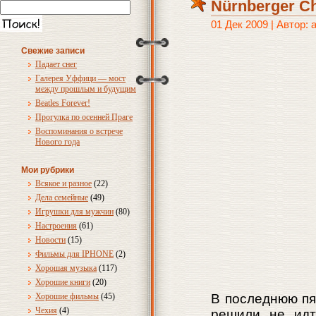
Nürnberger Ch
01 Дек 2009 | Автор:
Свежие записи
Падает снег
Галерея Уффици — мост
между прошлым и будущим
Beatles Forever!
Прогулка по осенней Праге
Воспоминания о встрече
Нового года
Мои рубрики
Всякое и разное
(22)
Дела семейные
(49)
Игрушки для мужчин
(80)
Настроения
(61)
Новости
(15)
Фильмы для IPHONE
(2)
Хорошая музыка
(117)
Хорошие книги
(20)
Хорошие фильмы
(45)
В последнюю пят
Чехия
(4)
решили не идт