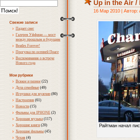
Up in the Air 
16 Мар 2010 | Автор:
Свежие записи
Падает снег
Галерея Уффици — мост
между прошлым и будущим
Beatles Forever!
Прогулка по осенней Праге
Воспоминания о встрече
Нового года
Мои рубрики
Всякое и разное
(22)
Дела семейные
(49)
Игрушки для мужчин
(80)
Настроения
(61)
Новости
(15)
Фильмы для IPHONE
(2)
Хорошая музыка
(117)
Хорошие книги
(20)
Райтман начал писа
Хорошие фильмы
(45)
Чехия
(4)