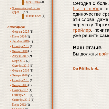
Моя Прага
(3)
Сегодня с боль
бы в небо
» 
Я хотел бы пройти сто
дорог…
(57)
одиночестве ср
iPhone-news
(1)
эти слова, даж
черепаху Торти
Архивариус
трейлер
, почит
Февраль 2025
(1)
уже решить само
Июнь 2024
(1)
Декабрь 2019
(1)
Ваш отзыв
Октябрь 2019
(1)
Январь 2018
(1)
Вы должны
вой
Апрель 2017
(2)
Март 2017
(2)
Октябрь 2016
(1)
Der Frühling ist da
Февраль 2016
(1)
Январь 2016
(1)
Октябрь 2015
(1)
Январь 2013
(1)
Ноябрь 2012
(1)
Октябрь 2012
(1)
Сентябрь 2012
(1)
Июль 2012
(1)