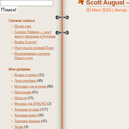
Scott August 
20 Июл 2010 | Автор
Свежие записи
Падает снег
Галерея Уффици — мост
между прошлым и будущим
Beatles Forever!
Прогулка по осенней Праге
Воспоминания о встрече
Нового года
Мои рубрики
Всякое и разное
(22)
Дела семейные
(49)
Игрушки для мужчин
(80)
Настроения
(61)
Новости
(15)
Фильмы для IPHONE
(2)
Хорошая музыка
(117)
Хорошие книги
(20)
Хорошие фильмы
(45)
Чехия
(4)