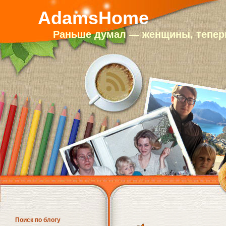
AdamsHome
Раньше думал — женщины, теперь
Поиск по блогу