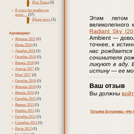
Моя Прага
(3)
Я хотел бы пройти сто
дорог…
(57)
Этим летом 
iPhone-news
(1)
великолепного
Radiant Sky (20
Архивариус
Ambient — дово
Февраль 2025
(1)
точнее, к исти
Июнь 2024
(1)
нас рождается 
Декабрь 2019
(1)
сочинителя рож
Октябрь 2019
(1)
Январь 2018
(1)
ликуют в аду.
Апрель 2017
(2)
истину — ее мо
Март 2017
(2)
Октябрь 2016
(1)
Ваш отзыв
Февраль 2016
(1)
Вы должны
вой
Январь 2016
(1)
Октябрь 2015
(1)
Январь 2013
(1)
Ноябрь 2012
(1)
Татьяна Буланова: «Не 
Октябрь 2012
(1)
Сентябрь 2012
(1)
Июль 2012
(1)