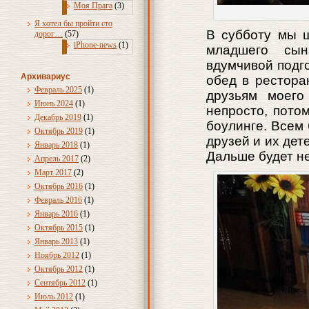
Моя Прага
(3)
Я хотел бы пройти сто
В субботу мы 
дорог…
(57)
iPhone-news
(1)
младшего сын
вдумчивой подго
Архивариус
обед в рестора
Февраль 2025
(1)
друзьям моего
Июнь 2024
(1)
непросто, пото
Декабрь 2019
(1)
боулинге. Всем
Октябрь 2019
(1)
друзей и их дет
Январь 2018
(1)
Дальше будет не
Апрель 2017
(2)
Март 2017
(2)
Октябрь 2016
(1)
Февраль 2016
(1)
Январь 2016
(1)
Октябрь 2015
(1)
Январь 2013
(1)
Ноябрь 2012
(1)
Октябрь 2012
(1)
Сентябрь 2012
(1)
Июль 2012
(1)