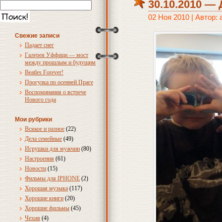
30.10.2010 — 
02 Ноя 2010 | Автор:
Свежие записи
Падает снег
Галерея Уффици — мост
между прошлым и будущим
Beatles Forever!
Прогулка по осенней Праге
Воспоминания о встрече
Нового года
Мои рубрики
Всякое и разное
(22)
Дела семейные
(49)
Игрушки для мужчин
(80)
Настроения
(61)
Новости
(15)
Фильмы для IPHONE
(2)
Хорошая музыка
(117)
Хорошие книги
(20)
Хорошие фильмы
(45)
Чехия
(4)