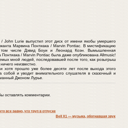
/ John Lurie выпустил этот диск от имени якобы умершего
канта Марвина Понтиака / Marvin Pontiac. В мистификацию
 том числе Дэвид Боуи и Леонард Коэн. Вымышленная
Понтиака / Marvin Pontiac была даже опубликована Allmusic!
емых мной людей, последовавшей после того, как розыгрыш
 ничего неизвестно.
 и хотя прошло уже более десяти лет после выхода этого
за собой и уводит внимательного слушателя в сказочный и
манный Джоном Лурье.
обы оставлять комментарии.
то все равно, что труп в отпуске
Bell X1 — музыка, обогнавшая звук