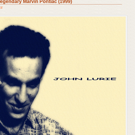
egendary Marvin Pontiac (1999)
cz