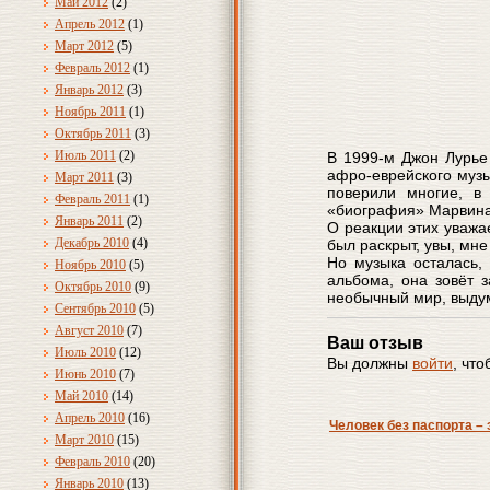
Май 2012
(2)
Апрель 2012
(1)
Март 2012
(5)
Февраль 2012
(1)
Январь 2012
(3)
Ноябрь 2011
(1)
Октябрь 2011
(3)
Июль 2011
(2)
В 1999-м Джон Лурье 
афро-еврейского музы
Март 2011
(3)
поверили многие, в
Февраль 2011
(1)
«биография» Марвина 
Январь 2011
(2)
О реакции этих уважа
Декабрь 2010
(4)
был раскрыт, увы, мне
Но музыка осталась,
Ноябрь 2010
(5)
альбома, она зовёт 
Октябрь 2010
(9)
необычный мир, выду
Сентябрь 2010
(5)
Август 2010
(7)
Ваш отзыв
Июль 2010
(12)
Вы должны
войти
, чт
Июнь 2010
(7)
Май 2010
(14)
Апрель 2010
(16)
Человек без паспорта – э
Март 2010
(15)
Февраль 2010
(20)
Январь 2010
(13)