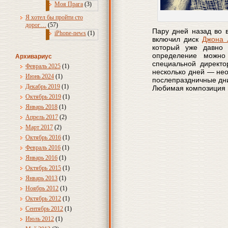
Моя Прага
(3)
Я хотел бы пройти сто
дорог…
(57)
Пару дней назад во 
iPhone-news
(1)
включил диск
Джона 
который уже давно 
определение можно 
Архивариус
специальной директо
Февраль 2025
(1)
несколько дней — нео
Июнь 2024
(1)
послепраздничные дни
Декабрь 2019
(1)
Любимая композиция 
Октябрь 2019
(1)
Январь 2018
(1)
Апрель 2017
(2)
Март 2017
(2)
Октябрь 2016
(1)
Февраль 2016
(1)
Январь 2016
(1)
Октябрь 2015
(1)
Январь 2013
(1)
Ноябрь 2012
(1)
Октябрь 2012
(1)
Сентябрь 2012
(1)
Июль 2012
(1)