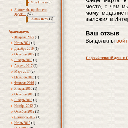
конце марта в
Моя Прага
(3)
место, с чем м
Я хотел бы пройти сто
маму медалистк
дорог…
(57)
выложил в Инте
iPhone-news
(1)
Ваш отзыв
Архивариус
Февраль 2025
(1)
Вы должны
вой
Июнь 2024
(1)
Декабрь 2019
(1)
Октябрь 2019
(1)
Первый теплый день в 
Январь 2018
(1)
Апрель 2017
(2)
Март 2017
(2)
Октябрь 2016
(1)
Февраль 2016
(1)
Январь 2016
(1)
Октябрь 2015
(1)
Январь 2013
(1)
Ноябрь 2012
(1)
Октябрь 2012
(1)
Сентябрь 2012
(1)
Июль 2012
(1)