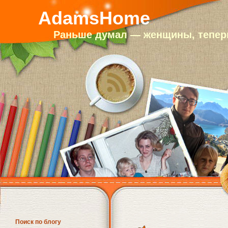
AdamsHome
Раньше думал — женщины, теперь
Поиск по блогу