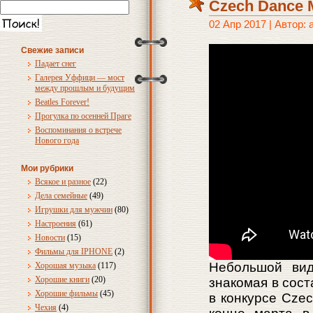
Czech Dance 
02 Апр 2017 | Автор:
Свежие записи
Падает снег
Галерея Уффици — мост
между прошлым и будущим
Beatles Forever!
Прогулка по осенней Праге
Воспоминания о встрече
Нового года
Мои рубрики
Всякое и разное
(22)
Дела семейные
(49)
Игрушки для мужчин
(80)
Настроения
(61)
Новости
(15)
Фильмы для IPHONE
(2)
Небольшой вид
Хорошая музыка
(117)
Хорошие книги
(20)
знакомая в сос
Хорошие фильмы
(45)
в конкурсе Czec
Чехия
(4)