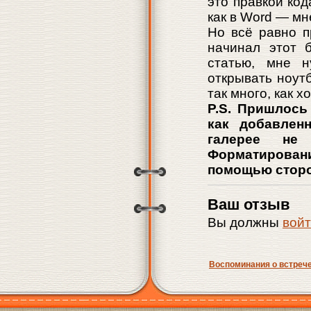
это правкой код
как в Word — м
Но всё равно п
начинал этот б
статью, мне 
открывать ноутб
так много, как 
P.S. Пришлось
как добавлен
галерее не
Форматирова
помощью стор
Ваш отзыв
Вы должны
вой
Воспоминания о встрече