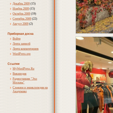
Декабрь 2009
(15)
Ноябрь 2009
(15)
Октябрь 2009
(19)
Сентябрь 2009
(22)
Август 2009
(2)
Приборная доска
Войти
Лента записей
Лента комментариев
WordPress.org
Ссылки
MyWordPress.Ru
Википедия
Радиостанция "Эхо
Москвы"
Словари и энциклопедии на
Академике