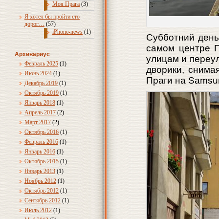
Моя Прага
(3)
Я хотел бы пройти сто
дорог…
(57)
iPhone-news
(1)
Субботний день
самом центре П
Архивариус
улицам и переу
Февраль 2025
(1)
дворики, снима
Июнь 2024
(1)
Праги на Samsu
Декабрь 2019
(1)
Октябрь 2019
(1)
Январь 2018
(1)
Апрель 2017
(2)
Март 2017
(2)
Октябрь 2016
(1)
Февраль 2016
(1)
Январь 2016
(1)
Октябрь 2015
(1)
Январь 2013
(1)
Ноябрь 2012
(1)
Октябрь 2012
(1)
Сентябрь 2012
(1)
Июль 2012
(1)