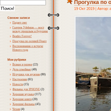
Прогулка по 
19 Окт 2019 | Автор:
Свежие записи
Падает снег
Галерея Уффици — мост
между прошлым и будущим
Beatles Forever!
Прогулка по осенней Праге
Воспоминания о встрече
Нового года
Мои рубрики
Всякое и разное
(22)
Дела семейные
(49)
Игрушки для мужчин
(80)
Настроения
(61)
Новости
(15)
Фильмы для IPHONE
(2)
Хорошая музыка
(117)
Хорошие книги
(20)
Хорошие фильмы
(45)
Чехия
(4)