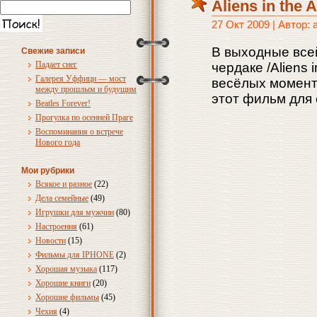
Aliens in the A
27 Окт 2009 | Автор:
В выходные все
Свежие записи
Падает снег
чердаке /Aliens 
Галерея Уффици — мост
весёлых момент
между прошлым и будущим
этот фильм для
Beatles Forever!
Прогулка по осенней Праге
Воспоминания о встрече
Нового года
Мои рубрики
Всякое и разное
(22)
Дела семейные
(49)
Игрушки для мужчин
(80)
Настроения
(61)
Новости
(15)
Фильмы для IPHONE
(2)
Хорошая музыка
(117)
Хорошие книги
(20)
Хорошие фильмы
(45)
Чехия
(4)