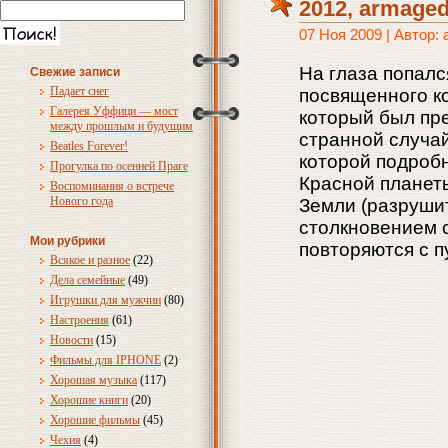
2012, armage
07 Ноя 2009 | Автор:
На глаза попалс
Свежие записи
Падает снег
посвященного ко
Галерея Уффици — мост
который был пр
между прошлым и будущим
странной случа
Beatles Forever!
которой подробн
Прогулка по осенней Праге
Красной планет
Воспоминания о встрече
Нового года
Земли (разруши
столкновением с
Мои рубрики
повторяются с 
Всякое и разное
(22)
Дела семейные
(49)
Игрушки для мужчин
(80)
Настроения
(61)
Новости
(15)
Фильмы для IPHONE
(2)
Хорошая музыка
(117)
Хорошие книги
(20)
Хорошие фильмы
(45)
Чехия
(4)