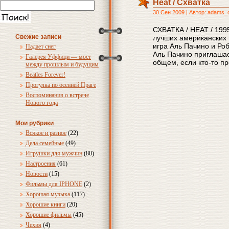
Heat / Схватка
30 Сен 2009 | Автор: adams_
СХВАТКА / HEAT / 199
Свежие записи
лучших американских
игра Аль Пачино и Роб
Падает снег
Аль Пачино приглашае
Галерея Уффици — мост
общем, если кто-то п
между прошлым и будущим
Beatles Forever!
Прогулка по осенней Праге
Воспоминания о встрече
Нового года
Мои рубрики
Всякое и разное
(22)
Дела семейные
(49)
Игрушки для мужчин
(80)
Настроения
(61)
Новости
(15)
Фильмы для IPHONE
(2)
Хорошая музыка
(117)
Хорошие книги
(20)
Хорошие фильмы
(45)
Чехия
(4)